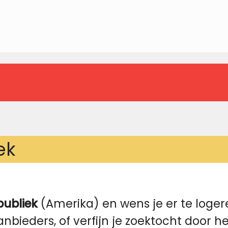
ek
ubliek
(Amerika) en wens je er te loger
bieders, of verfijn je zoektocht door h