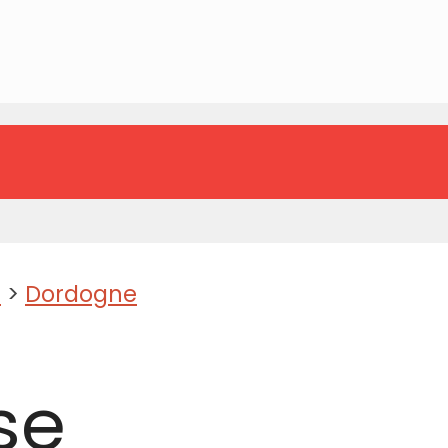
e
>
Dordogne
se