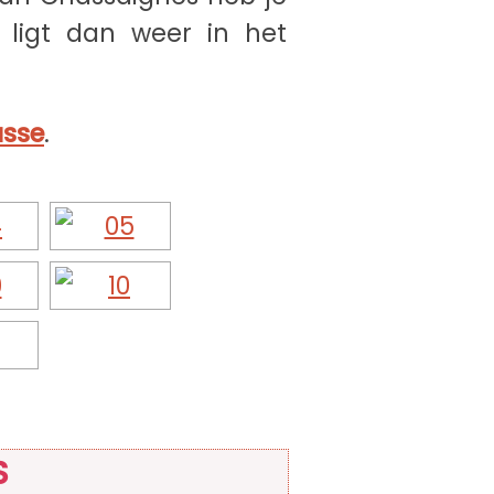
t ligt dan weer in het
asse
.
S