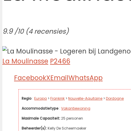
9.9
/10
(4 recensies)
La Moulinasse
P2466
Facebook
X
Email
WhatsApp
Regio
:
Europa
>
Frankrijk
>
Nouvelle-Aquitaine
>
Dordogne
Accommodatietype
:
Vakantiewoning
Maximale Capaciteit:
25 personen
Beheerder(s):
Kelly De Scheemaeker