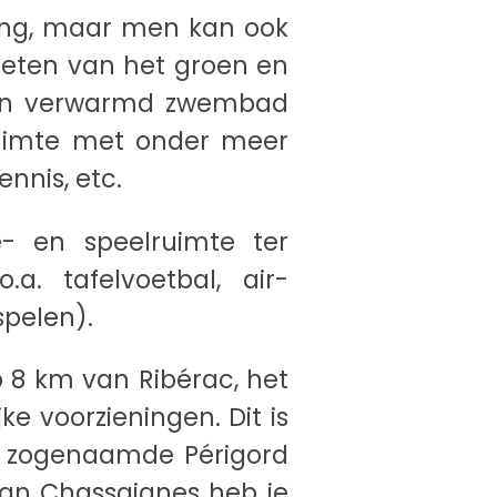
ving, maar men kan ook
ieten van het groen en
 een verwarmd zwembad
lruimte met onder meer
ennis, etc.
e- en speelruimte ter
a. tafelvoetbal, air-
spelen).
p 8 km van Ribérac, het
ke voorzieningen. Dit is
e zogenaamde Périgord
van Chassaignes heb je