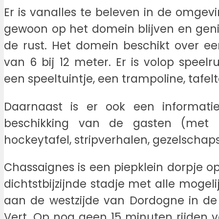
Er is vanalles te beleven in de omge
gewoon op het domein blijven en gen
de rust. Het domein beschikt over
van 6 bij 12 meter. Er is volop spee
een speeltuintje, een trampoline, tafelt
Daarnaast is er ook een informati
beschikking van de gasten (met o.
hockeytafel, stripverhalen, gezelschap
Chassaignes is een piepklein dorpje o
dichtstbijzijnde stadje met alle mogelij
aan de westzijde van Dordogne in d
Vert. Op nog geen 15 minuten rijden 