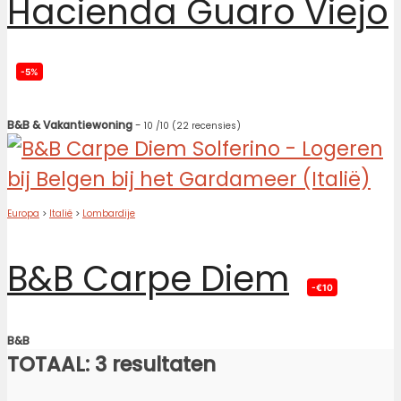
Hacienda Guaro Viejo
-5%
B&B & Vakantiewoning
-
10
/10
(22 recensies)
Europa
>
Italië
>
Lombardije
B&B Carpe Diem
-€10
B&B
TOTAAL: 3 resultaten