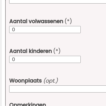
Aantal volwassenen
(*)
Aantal kinderen
(*)
Woonplaats
(opt.)
Opmerkingen