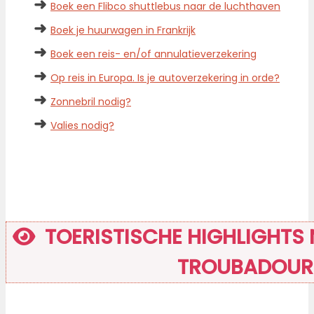
➜
Boek een Flibco shuttlebus naar de luchthaven
➜
Boek je huurwagen in Frankrijk
➜
Boek een reis- en/of annulatieverzekering
➜
Op reis in Europa. Is je autoverzekering in orde?
➜
Zonnebril nodig?
➜
Valies nodig?
TOERISTISCHE HIGHLIGHTS N
TROUBADOUR