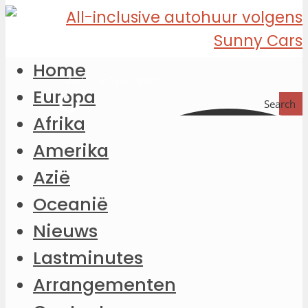
Home
Europa
Search
Afrika
Amerika
Azië
Oceanië
Nieuws
Lastminutes
Arrangementen