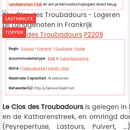
Landgenoten Club
en win je lidmaatschapsgeld direct terug.
LASTMINUTE
TOPPER
Le Clos des Troubadours
P2209
Regio
:
Europa
>
Frankrijk
>
Occitanie
>
Aude
Accommodatietype
:
B&B
&
Vakantiewoning
Niche:
|
Fietsvakantie
|
Adults-Only
Maximale Capaciteit:
18 personen
Beheerder(s):
Filip & Denise Daelman
Le Clos des Troubadours
is gelegen in
en de Katharenstreek, en omringd doo
(Peyrepertuse, Lastours, Puivert, 