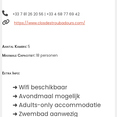
+33 7 81 26 20 56 | +33 4 68 77 69 42
https://www.closdestroubadours.com/
Aantal Kamers:
5
Maximale Capaciteit:
18 personen
Extra Info:
➜
Wifi beschikbaar
➜
Avondmaal mogelijk
➜
Adults-only accommodatie
➜
Zwembad aanwezig