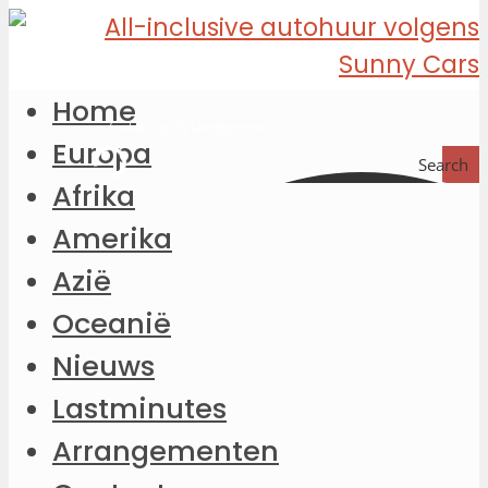
Home
Europa
Search
Afrika
Amerika
Azië
Oceanië
Nieuws
Lastminutes
Arrangementen