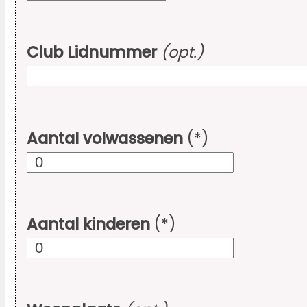
Club Lidnummer
(opt.)
Aantal volwassenen
(*)
Aantal kinderen
(*)