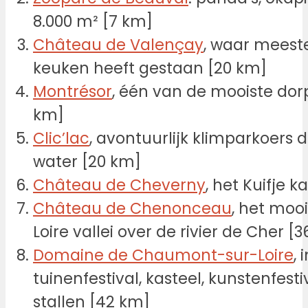
8.000 m² [7 km]
Château de Valençay
, waar meest
keuken heeft gestaan [20 km]
Montrésor
, één van de mooiste dorp
km]
Clic’lac
, avontuurlijk klimparkoers
water [20 km]
Château de Cheverny
, het Kuifje k
Château de Chenonceau
, het moo
Loire vallei over de rivier de Cher [
Domaine de Chaumont-sur-Loire
,
tuinenfestival, kasteel, kunstenfesti
stallen [42 km]