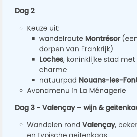
Dag 2
Keuze uit:
wandelroute
Montrésor
(een
dorpen van Frankrijk)
Loches
, koninklijke stad m
charme
natuurpad
Nouans-les-Fon
Avondmenu in La Ménagerie
Dag 3 - Valençay – wijn & geitenka
Wandelen rond
Valençay
, beke
en typische geitenkaas