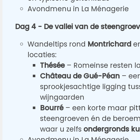
Avondmenu in La Ménagerie
Dag 4 - De vallei van de steengroe
Wandeltips rond
Montrichard
en
locaties:
Thésée
– Romeinse resten la
Château de Gué-Péan
– een
sprookjesachtige ligging tu
wijngaarden
Bourré
– een korte maar pit
steengroeven én de beroe
waar u zelfs
ondergronds ku
Avondmenu in La Ménagerie