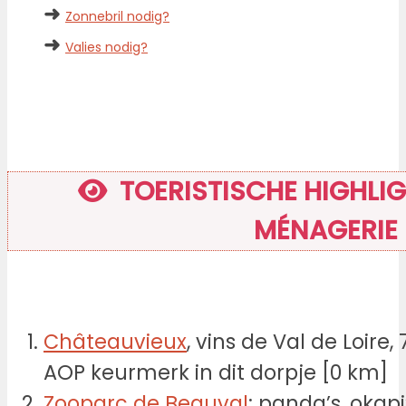
➜
Zonnebril nodig?
➜
Valies nodig?
TOERISTISCHE HIGHLIG
MÉNAGERIE
Châteauvieux
, vins de Val de Loire
AOP keurmerk in dit dorpje [0 km]
Zooparc de Beauval
: panda’s, okap