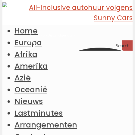
Home
Europa
Search
Afrika
Amerika
Azië
Oceanië
Nieuws
Lastminutes
Arrangementen