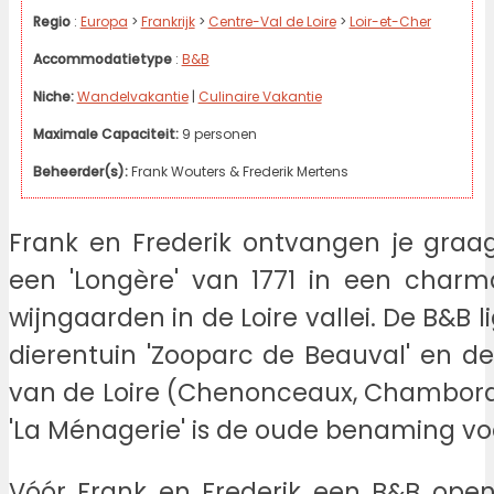
Regio
:
Europa
>
Frankrijk
>
Centre-Val de Loire
>
Loir-et-Cher
Accommodatietype
:
B&B
Niche:
Wandelvakantie
|
Culinaire Vakantie
Maximale Capaciteit:
9 personen
Beheerder(s):
Frank Wouters & Frederik Mertens
Frank en Frederik ontvangen je graa
een 'Longère' van 1771 in een char
wijngaarden in de Loire vallei. De B&B 
dierentuin 'Zooparc de Beauval' en d
van de Loire (Chenonceaux, Chambord
'La Ménagerie' is de oude benaming voo
Vóór Frank en Frederik een B&B ope