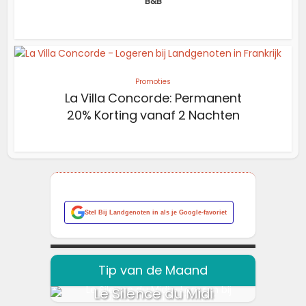
B&B
Promoties
La Villa Concorde: Permanent
20% Korting vanaf 2 Nachten
Stel
Bij Landgenoten
in als je Google-favoriet
Tip van de Maand
Le Silence du Midi