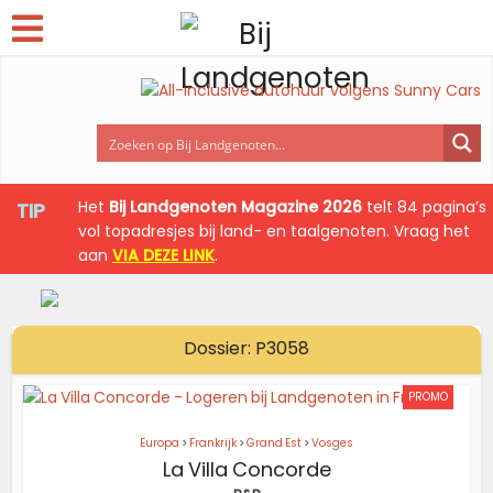
Het
Bij Landgenoten Magazine 2026
telt 84 pagina’s
TIP
vol topadresjes bij land- en taalgenoten. Vraag het
aan
VIA DEZE LINK
.
Dossier: P3058
PROMO
Europa
>
Frankrijk
>
Grand Est
>
Vosges
La Villa Concorde