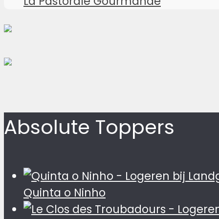
La Pastorale Gourmande
Absolute Toppers
Quinta o Ninho