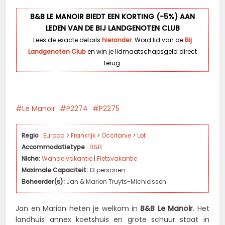
B&B LE MANOIR BIEDT EEN KORTING (-5%) AAN
LEDEN VAN DE BIJ LANDGENOTEN CLUB
Lees de exacte details
hieronder
. Word lid van de
Bij
Landgenoten Club
en win je lidmaatschapsgeld direct
terug.
Le Manoir
P2274
P2275
Regio
:
Europa
>
Frankrijk
>
Occitanie
>
Lot
Accommodatietype
:
B&B
Niche:
Wandelvakantie
|
Fietsvakantie
Maximale Capaciteit:
13 personen
Beheerder(s):
Jan & Marion Truyts-Michielssen
Jan en Marion heten je welkom in
B&B Le Manoir
. Het
landhuis annex koetshuis en grote schuur staat in