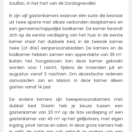
Souillac, in het hart van de Dordognevallei.
Er zijn vijf gastenkamers waarvan één suite die bestaat
uit twee aparte met elkaar verbonden slaapkamers en
een gemeenschappelijke badkamer. De kamer bevindt
zich op de eerste verdieping van het huis. In de eerste
kamer staat het dubbele bed, in de tweede kamer
twee (of drie) eenpersoonsbedden. De kamers en de
badkamer hebben samen een oppervlakte van 39 m².
Buiten het hoogseizoen kan deze kamer geboekt
worden voor 1 nacht, tijdens de maanden juli en
augustus vanaf 3 nachten. Om akoestische redenen
aanvaarden Jan en Marion in deze kamer alleen
gasten vanaf 14 jaar.
De andere kamers zijn tweepersoonskamers met
dubbel bed. Daarin heb je keuze tussen een
gastenkamer van 20 m² op de 1ste verdieping of een
gastenkamer van 45 m² op het gelijkvloers, met eigen
ingang, privé terras en salon. In deze grote kamers heb
je zelfs de optie om ook gebruik te maken van een