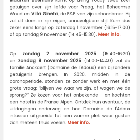
Maarten Bosmans
komt op Living Today twee keer
getuigen over zijn liefde voor Praag, het Boheemse
Woud en
Villa Gineta
, de B&B van zijn schoonbroer. Hij
zal dit doen in zijn eigen, onnavolgbare stijl. Kom dus
zeker eens langs op zaterdag 1 november (16:15-17:00)
of op zondag 9 november (14:45-15:30).
Meer info.
Op
zondag 2 november 2025
(15:40-16:20)
en
zondag 9 november 2025
(14:00-14:40) zal de
familie Anckaert (Domaine de l'Adoux) een bijzondere
getuigenis brengen.
In 2020, midden in de
coronaperiode, stonden ze zonder werk en met één
grote vraag: “blijven we waar we zijn, of wagen we de
sprong?” Ze kozen voor het onbekende – en kochten
een hotel in de Franse Alpen. Ontdek hun avontuur, de
uitdagingen onderweg en hoe Domaine de l'Adoux
intussen uitgroeide tot een warme plek waar gasten
zich meteen thuis voelen.
Meer info.