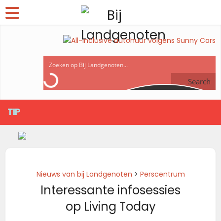
Search
TIP
Nieuws van bij Landgenoten
>
Perscentrum
Interessante infosessies
op Living Today