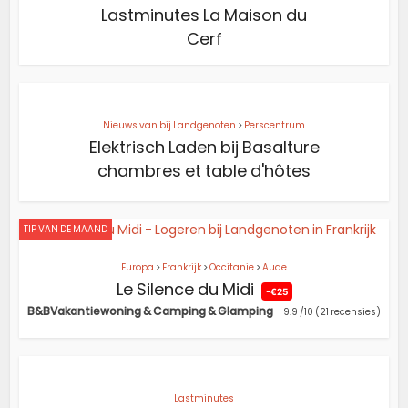
Lastminutes La Maison du
Cerf
Nieuws van bij Landgenoten
>
Perscentrum
Elektrisch Laden bij Basalture
chambres et table d'hôtes
TIP VAN DE MAAND
Europa
>
Frankrijk
>
Occitanie
>
Aude
Le Silence du Midi
-€25
B&BVakantiewoning & Camping & Glamping
-
9.9
/10
(21 recensies)
Lastminutes