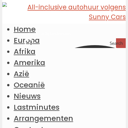
Home
Europa
Search
Afrika
Amerika
Azië
Oceanië
Nieuws
Lastminutes
Arrangementen