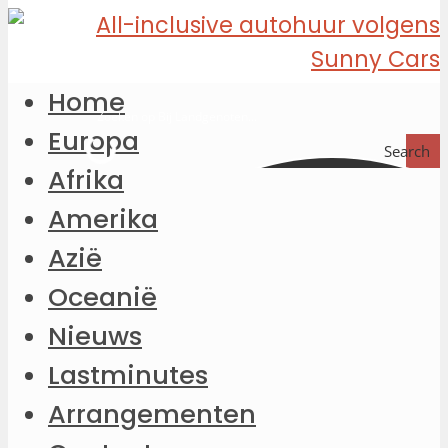
Home
Europa
Search
Afrika
Amerika
Azië
Oceanië
Nieuws
Lastminutes
Arrangementen