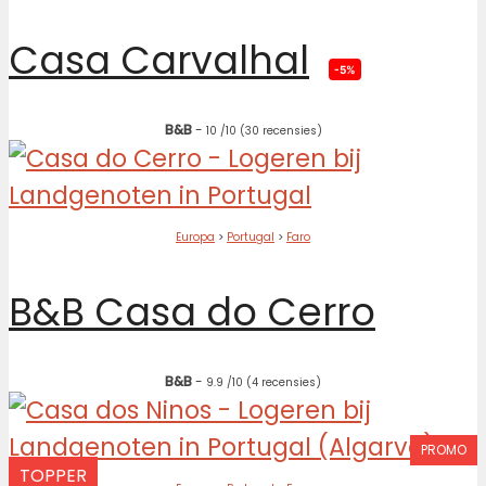
Casa Carvalhal
-5%
B&B
-
10
/10
(30 recensies)
Europa
>
Portugal
>
Faro
B&B Casa do Cerro
B&B
-
9.9
/10
(4 recensies)
PROMO
TOPPER