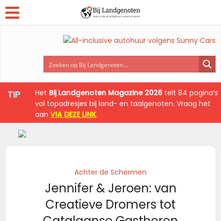
Het
Bij Landgenoten Magazine 2026
telt 84 pagina’s
TIP
vol topadresjes bij land- en taalgenoten. Vraag het
aan
VIA DEZE LINK
.
Achter de Schermen
Jennifer & Jeroen: van
Creatieve Dromers tot
Catalaanse Gastheren