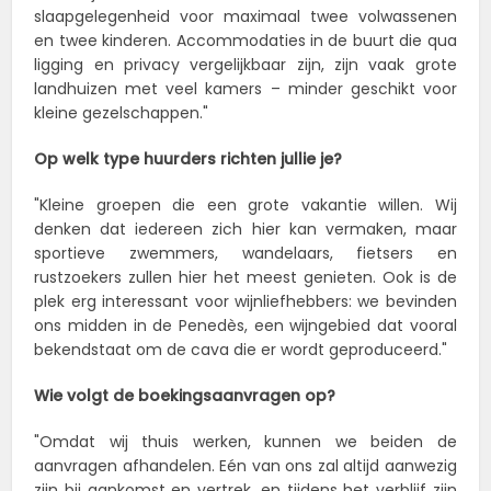
slaapgelegenheid voor maximaal twee volwassenen
en twee kinderen. Accommodaties in de buurt die qua
ligging en privacy vergelijkbaar zijn, zijn vaak grote
landhuizen met veel kamers – minder geschikt voor
kleine gezelschappen."
Op welk type huurders richten jullie je?
"Kleine groepen die een grote vakantie willen. Wij
denken dat iedereen zich hier kan vermaken, maar
sportieve zwemmers, wandelaars, fietsers en
rustzoekers zullen hier het meest genieten. Ook is de
plek erg interessant voor wijnliefhebbers: we bevinden
ons midden in de Penedès, een wijngebied dat vooral
bekendstaat om de cava die er wordt geproduceerd."
Wie volgt de boekingsaanvragen op?
"Omdat wij thuis werken, kunnen we beiden de
aanvragen afhandelen. Eén van ons zal altijd aanwezig
zijn bij aankomst en vertrek, en tijdens het verblijf zijn