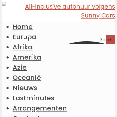
Home
Europa
Search
Afrika
Amerika
Azië
Oceanië
Nieuws
Lastminutes
Arrangementen