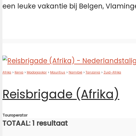
een leuke vakantie bij Belgen, Vlaming
Afrika
>
Kenia
>
Madagaskar
>
Mauritius
>
Namibië
>
Tanzania
>
Zuid-Afrika
Reisbrigade (Afrika)
Touroperator
TOTAAL: 1 resultaat