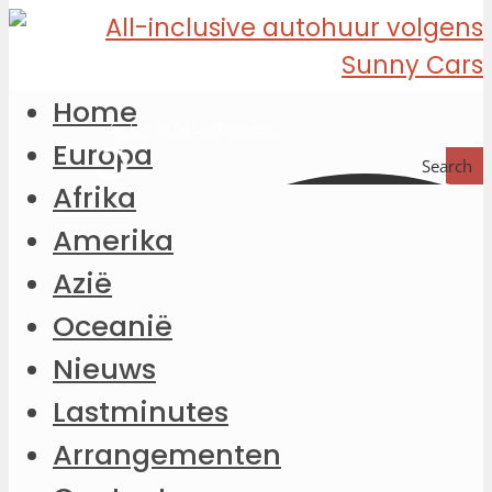
Home
Europa
Search
Afrika
Amerika
Azië
Oceanië
Nieuws
Lastminutes
Arrangementen