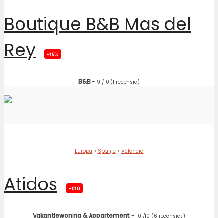
Boutique B&B Mas del
Rey
-15%
B&B
-
9
/10
(1 recensie)
Europa
>
Spanje
>
Valencia
Atidos
-€10
Vakantiewoning & Appartement
-
10
/10
(6 recensies)