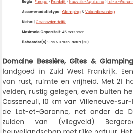
Regio
:
Europa
>
Frankrijk
>
Nouvelle-Aquitaine
>
Lot-et-Garon
Accommodatietype
:
Glamping
&
Vakantiewoning
Niche:
|
Gezinsvriendelijk
Maximale Capaciteit:
45 personen
Beheerder(s):
Jos & Karen Rietra (NL)
Domaine Bessière, Gîtes & Glampi
landgoed in Zuid-West-Frankrijk. Een
van rust, ruimte en vrijheid. Met 21 
velden, rustig gelegen, even buiten h
Casseneuil, 10 km van Villeneuve-sur-
de Lot-et-Garonne, net onder de D
zuiden van (vliegveld) Bergera
heuvellandschap met rijke natuur. Het