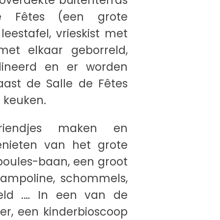
overdekte buitenterras
e Fêtes (een grote
estafel, vrieskist met
 met elkaar geborreld,
ineerd en er worden
ast de Salle de Fêtes
e keuken.
vriendjes maken en
nieten van het grote
boules-baan, een groot
trampoline, schommels,
veld .… In een van de
r, een kinderbioscoop