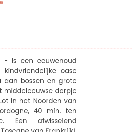
ne
ng
- is een eeuwenoud
 kindvriendelijke oase
ha aan bossen en grote
et middeleeuwse dorpje
Lot in het Noorden van
ordogne, 40 min. ten
c. Een afwisselend
 Toscane van Frankrijk!