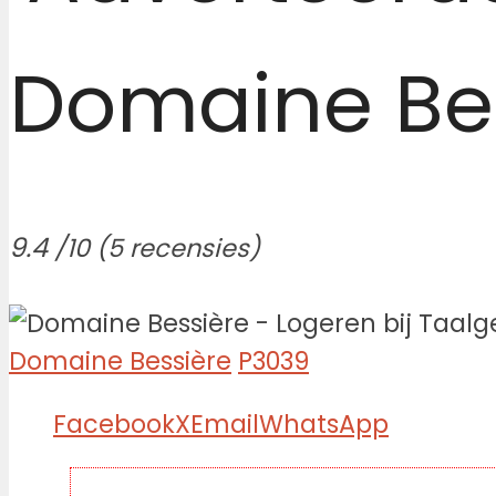
Domaine Be
9.4
/10
(5 recensies)
Domaine Bessière
P3039
Facebook
X
Email
WhatsApp