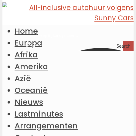
Home
Europa
Search
Afrika
Amerika
Azië
Oceanië
Nieuws
Lastminutes
Arrangementen