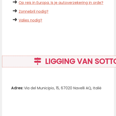
➜
Op reis in Europa. Is je autoverzekering in orde?
➜
Zonnebril nodig?
➜
Valies nodig?
LIGGING VAN SOTTO
Adres:
Via del Municipio, 15, 67020 Navelli AQ, Italië