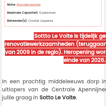
Niche:
Wandelvakantie
Maximale Capaciteit:
12 personen
Beheerder(s):
Christel Jasperse
Sottto Le Volte is tijdelijk ge
renovatiewerkzaamheden (teruggaan
van 2009 in de regio). Heropening wo
einde van 2026.
In een prachtig middeleeuws dorp i
uitlopers van de Centrale Apennijne
jullie graag in
Sotto Le Volte
.