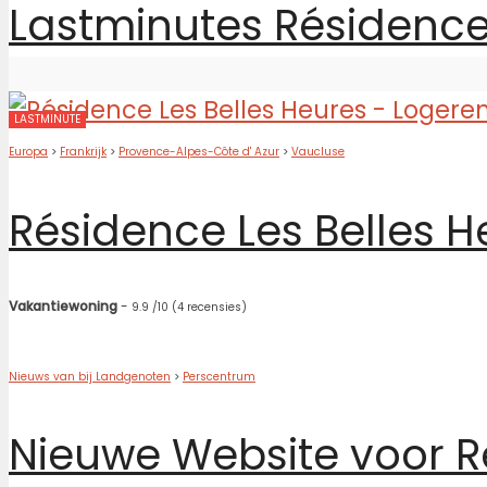
Lastminutes Résidence
LASTMINUTE
Europa
>
Frankrijk
>
Provence-Alpes-Côte d' Azur
>
Vaucluse
Résidence Les Belles H
Vakantiewoning
-
9.9
/10
(4 recensies)
Nieuws van bij Landgenoten
>
Perscentrum
Nieuwe Website voor R