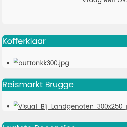
Vraag een GR
Kofferklaar
Reismarkt Brugge