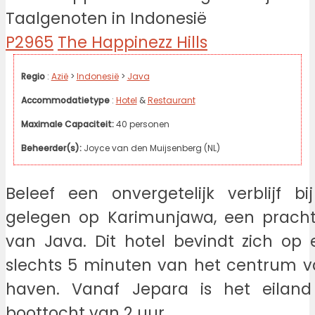
P2965
The Happinezz Hills
Regio
:
Azië
>
Indonesië
>
Java
Accommodatietype
:
Hotel
&
Restaurant
Maximale Capaciteit:
40 personen
Beheerder(s):
Joyce van den Muijsenberg (NL)
Beleef een onvergetelijk verblijf b
gelegen op Karimunjawa, een pracht
van Java. Dit hotel bevindt zich op 
slechts 5 minuten van het centrum 
haven. Vanaf Jepara is het eilan
boottocht van 2 uur.