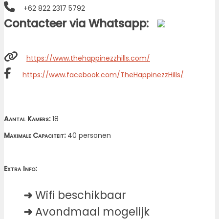
+62 822 2317 5792
Contacteer via Whatsapp:
https://www.thehappinezzhills.com/
https://www.facebook.com/TheHappinezzHills/
Aantal Kamers:
18
Maximale Capaciteit:
40 personen
Extra Info:
➜
Wifi beschikbaar
➜
Avondmaal mogelijk