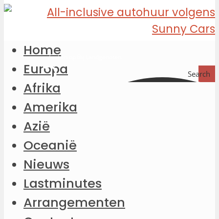
Home
Europa
Search
Afrika
Amerika
Azië
Oceanië
Nieuws
Lastminutes
Arrangementen