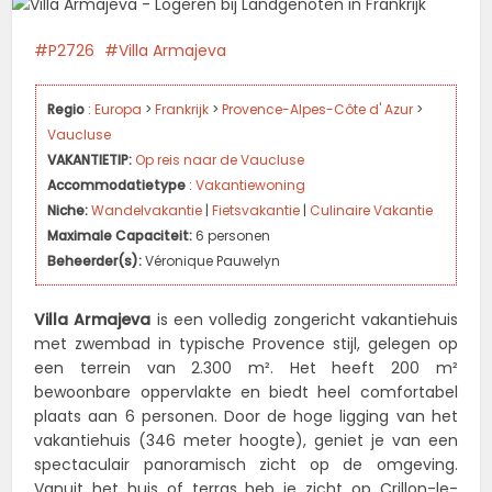
P2726
Villa Armajeva
Regio
:
Europa
>
Frankrijk
>
Provence-Alpes-Côte d' Azur
>
Vaucluse
VAKANTIETIP:
Op reis naar de Vaucluse
Accommodatietype
:
Vakantiewoning
Niche:
Wandelvakantie
|
Fietsvakantie
|
Culinaire Vakantie
Maximale Capaciteit:
6 personen
Beheerder(s):
Véronique Pauwelyn
Villa Armajeva
is een volledig zongericht vakantiehuis
met zwembad in typische Provence stijl, gelegen op
een terrein van 2.300 m². Het heeft 200 m²
bewoonbare oppervlakte en biedt heel comfortabel
plaats aan 6 personen. Door de hoge ligging van het
vakantiehuis (346 meter hoogte), geniet je van een
spectaculair panoramisch zicht op de omgeving.
Vanuit het huis of terras heb je zicht op Crillon-le-