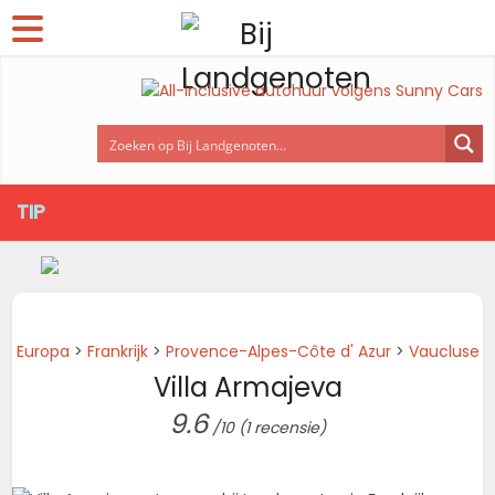
TIP
Europa
>
Frankrijk
>
Provence-Alpes-Côte d' Azur
>
Vaucluse
Villa Armajeva
9.6
/10
(1 recensie)