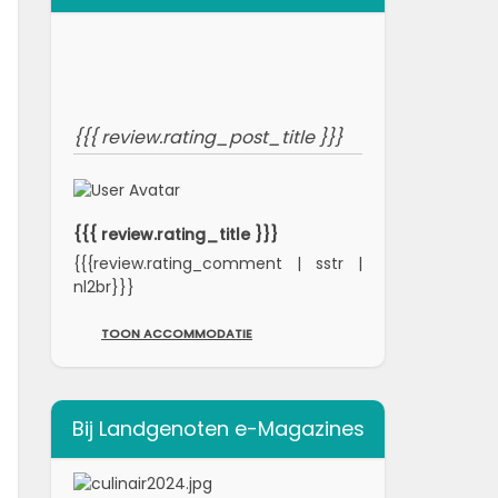
{{{ review.rating_post_title }}}
{{{ review.rating_title }}}
{{{review.rating_comment | sstr |
nl2br}}}
TOON ACCOMMODATIE
Bij Landgenoten e-Magazines