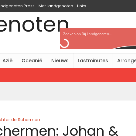
Landgenoten Press
Met Landgenoten
Links
Azië
Oceanië
Nieuws
Lastminutes
Arrang
chter de Schermen
chermen: Johan &