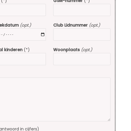
(*)
GSM-nummer
(*)
rekdatum
(opt.)
Club Lidnummer
(opt.)
l kinderen
(*)
Woonplaats
(opt.)
(antwoord in cijfers)