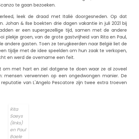
n Scanzo te gaan bezoeken.
erleed, leek de draad met Italië doorgesneden. Op dat
ohan & Ilse boekten drie dagen vakantie in juli 2021 bij
 hadden er een supergezellige tijd, samen met de andere
 plekje groen, van de grote gastvrijheid van Rita en Paul,
andere gasten. Toen ze terugkeerden naar België liet de
l een tijdje met de idee speelden om hun zaak te verkopen,
cht en werd de overname een feit.
t om met hart en ziel datgene te doen waar ze al zoveel
eken: mensen verwennen op een ongedwongen manier. De
eputatie van L'Angelo Pescatore zijn twee extra troeven
Rita
Saeys
(links)
en Paul
Baele