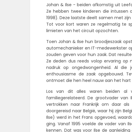
Johan & Ilse - beiden afkomstig uit Leef
Ze hebben twee kinderen die intussen 
1998). Deze laatste deelt samen met zij
Tot voor kort waren ze regelmatig te s
limieten van het circuit opzochten.
Toen Johan & Ilse hun broodjeszaak opsta
automechanieker en IT-medewerkster op.
zouden geven voor hun zaak. Dat resulte
Ze deden dus reeds volop ervaring op
nadruk op ongedwongenheid. Al die 
enthousiasme de zaak opgebouwd. Tev
ontmoet die hen heel nauw aan het hart 
Los van dit alles waren beiden al 
familiegerelateerd. De grootvader van Il
vertrokken naar Frankrijk om daar als 
doorgereisd naar België, waar hij zijn B
Ilse) werd in het Frans opgevoed, waardoo
ging. Vanaf 1995 voelde de vader van Ilse
kennen. Dat was voor Ilse de aanleiding