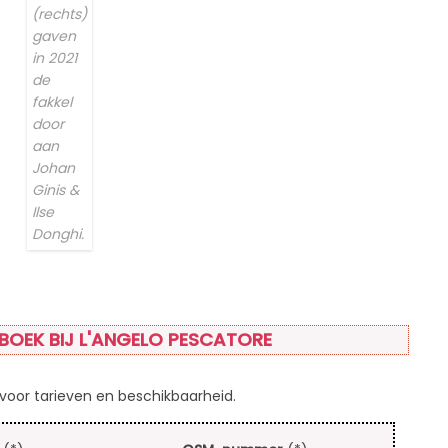
(rechts)
gaven
in 2021
de
fakkel
door
aan
Johan
Ginis &
Ilse
Donghi.
BOEK BIJ L'ANGELO PESCATORE
oor tarieven en beschikbaarheid.