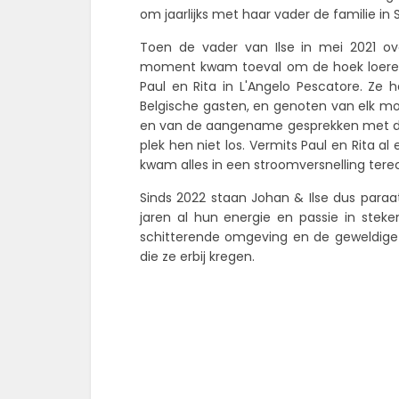
om jaarlijks met haar vader de familie i
Toen de vader van Ilse in mei 2021 ov
moment kwam toeval om de hoek loeren. J
Paul en Rita in L'Angelo Pescatore. Ze
Belgische gasten, en genoten van elk mooi
en van de aangename gesprekken met de 
plek hen niet los. Vermits Paul en Rita a
kwam alles in een stroomversnelling tere
Sinds 2022 staan Johan & Ilse dus paraa
jaren al hun energie en passie in st
schitterende omgeving en de geweldige r
die ze erbij kregen.