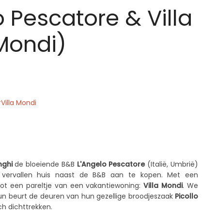
o Pescatore & Villa
Mondi)
Villa Mondi
X
Email
WhatsApp
nghi
de bloeiende B&B
L'Angelo Pescatore
(Italië, Umbrië)
 vervallen huis naast de B&B aan te kopen. Met een
ot een pareltje van een vakantiewoning:
Villa Mondi
. We
un beurt de deuren van hun gezellige broodjeszaak
Picollo
h dichttrekken.