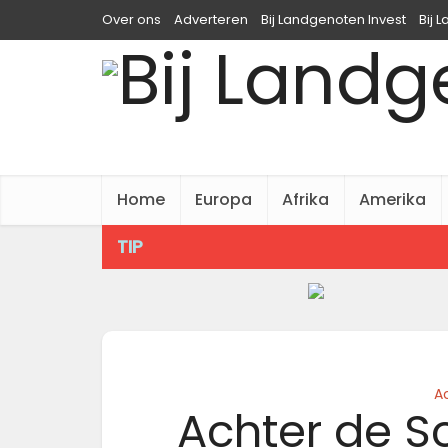
Over ons
Adverteren
Bij Landgenoten Invest
Bij 
Home
Europa
Afrika
Amerika
TIP
A
Achter de S