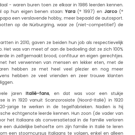
daal - waren buren toen ze elkaar in 1986 leerden kennen.
al op hun eigen benen staan:
Yara
(° 1997) en
Jarco
(°
n papa een verslavende hobby, meer bepaald de autosport.
potten op de Nürburgring, waar ze (niet-competitief) de
rtten in 2010, gaven ze beiden hun job als respectievelijk
 Het was van meet af aan de bedoeling dat ze zich 100%
erde in zelfgemaakt brood, confituur en eigen gerechtjes.
 met het verwennen van mensen en lekker eten, met de
jaren hebben ze met heel veel plezier en nog meer
ens hebben ze veel vrienden en zeer trouwe klanten
liggen.
vele jaren
Italië-fans
, en dat was voor een stukje
se is in 1920 vanuit Scanzorosiate (Noord-Italië) in 1920
20-jarige te werken in de tegelfabrieken. Nadien is hij
elgische echtgenote leerde kennen. Hun zoon (de vader van
r het Italiaans als conversatietaal in de familie verloren
 een duidelijke behoefte om zijn familie in Italië te leren
 om een stoomcursus Italiaans te volgen, enkel en alleen