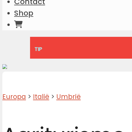
Contact
Shop
TIP
Europa
>
Italië
>
Umbrië