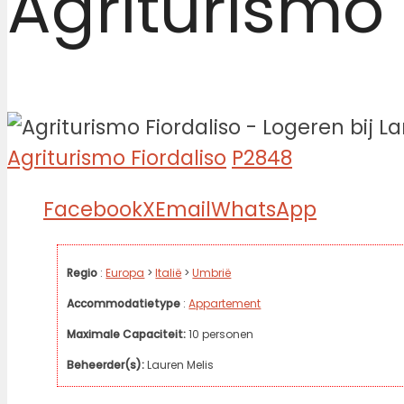
Agriturismo 
Agriturismo Fiordaliso
P2848
Facebook
X
Email
WhatsApp
Regio
:
Europa
>
Italië
>
Umbrië
Accommodatietype
:
Appartement
Maximale Capaciteit:
10 personen
Beheerder(s):
Lauren Melis