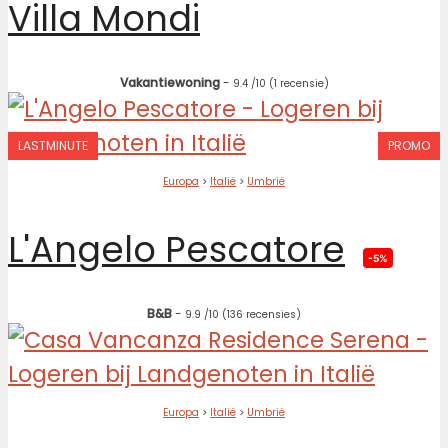
Villa Mondi
Vakantiewoning
-
9.4
/10
(1 recensie)
LASTMINUTE
PROMO
Europa
>
Italië
>
Umbrië
L'Angelo Pescatore
-5%
B&B
-
9.9
/10
(136 recensies)
Europa
>
Italië
>
Umbrië