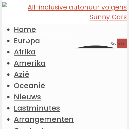
Home
Europa
Search
Afrika
Amerika
Azië
Oceanië
Nieuws
Lastminutes
Arrangementen