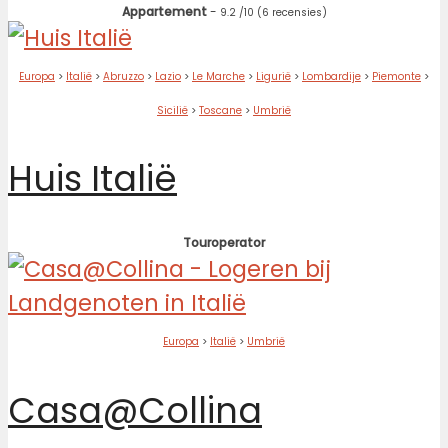
Appartement
-
9.2
/10
(6 recensies)
Europa
>
Italië
>
Abruzzo
>
Lazio
>
Le Marche
>
Ligurië
>
Lombardije
>
Piemonte
>
Sicilië
>
Toscane
>
Umbrië
Huis Italië
Touroperator
Europa
>
Italië
>
Umbrië
Casa@Collina