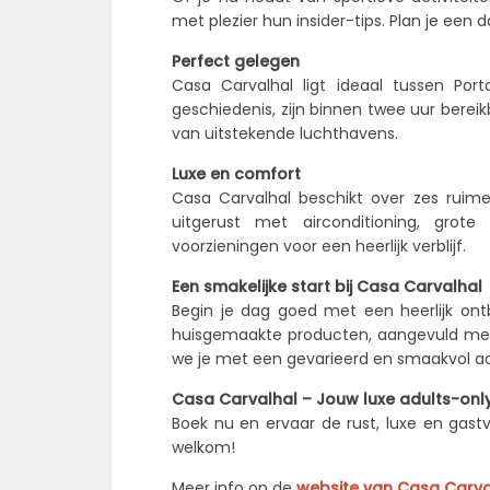
met plezier hun insider-tips. Plan je een
Perfect gelegen
Casa Carvalhal ligt ideaal tussen Por
geschiedenis, zijn binnen twee uur bereikb
van uitstekende luchthavens.
Luxe en comfort
Casa Carvalhal beschikt over zes ruime 
uitgerust met airconditioning, gro
voorzieningen voor een heerlijk verblijf.
Een smakelijke start bij Casa Carvalhal
Begin je dag goed met een heerlijk ontb
huisgemaakte producten, aangevuld met
we je met een gevarieerd en smaakvol a
Casa Carvalhal – Jouw luxe adults-only 
Boek nu en ervaar de rust, luxe en gastv
welkom!
Meer info op de
website van Casa Carva