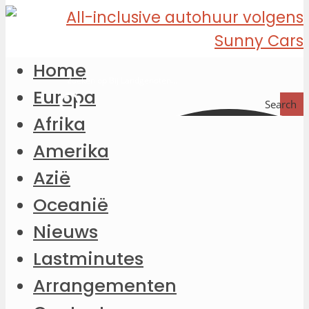
Home
Europa
Search
Afrika
Amerika
Azië
Oceanië
Nieuws
Lastminutes
Arrangementen