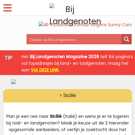
Het
Bij Landgenoten Magazine 2026
telt 84 pagina’s
TIP
vol topadresjes bij land- en taalgenoten. Vraag het
aan
VIA DEZE LINK
.
> Sicilië
Plan je een reis naar
Sicilië
(Italië) en wens je er te logeren
bij taal- en landgenoten? Maak je keuze uit de 2 hieronder
opgesomde aanbieders, of verfijn je zoektocht door het