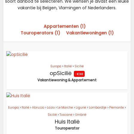
soort aanbod te selecteren. We wensen je alvast een leuke
vakantie bij Belgen, Vlamingen of Nederlanders.
Appartementen (1)
Touroperators (1)
Vakantiewoningen (1)
Europa
>
Italië
>
Sicilië
opSicilië
-€30
Vakantiewoning & Appartement
Europa
>
Italië
>
Abruzzo
>
Lazio
>
Le Marche
>
Ligurië
>
Lombardije
>
Piemonte
>
Sicilië
>
Toscane
>
Umbrië
Huis Italië
Touroperator