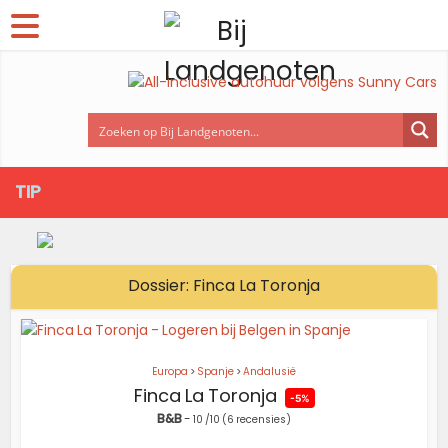
TIP
Dossier: Finca La Toronja
Europa
>
Spanje
>
Andalusië
Finca La Toronja
-5%
B&B
-
10
/10
(6 recensies)