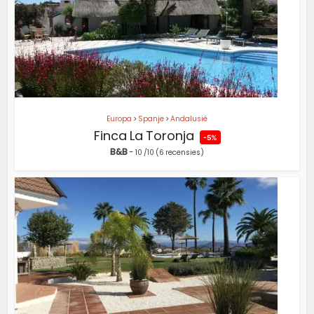
Europa
>
Spanje
>
Andalusië
Finca La Toronja
-5%
B&B
-
10
/10
(6 recensies)