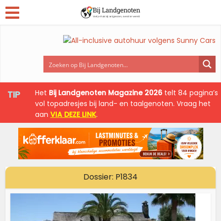
Het
Bij Landgenoten Magazine 2026
telt 84 pagina’s
TIP
vol topadresjes bij land- en taalgenoten. Vraag het
aan
VIA DEZE LINK
.
Dossier: P1834