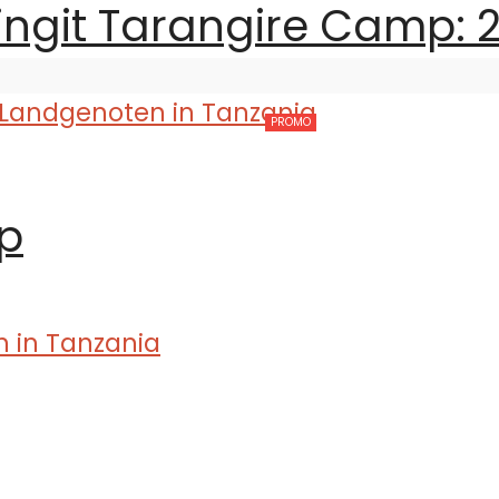
ingit Tarangire Camp: 
PROMO
mp