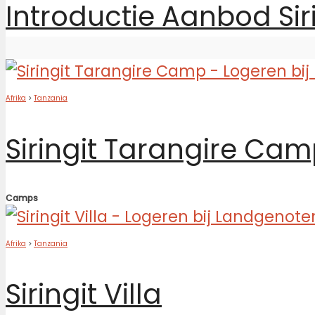
Introductie Aanbod Sir
Afrika
>
Tanzania
Siringit Tarangire Ca
Camps
Afrika
>
Tanzania
Siringit Villa