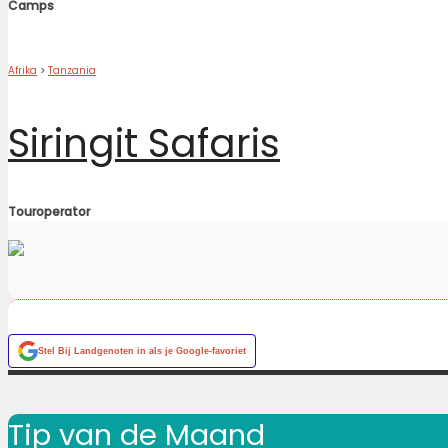
Camps
Afrika
>
Tanzania
Siringit Safaris
Touroperator
Stel
Bij Landgenoten
in als je Google-favoriet
Tip van de Maand