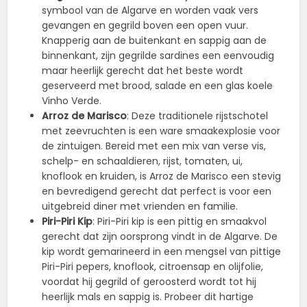
symbool van de Algarve en worden vaak vers
gevangen en gegrild boven een open vuur.
Knapperig aan de buitenkant en sappig aan de
binnenkant, zijn gegrilde sardines een eenvoudig
maar heerlijk gerecht dat het beste wordt
geserveerd met brood, salade en een glas koele
Vinho Verde.
Arroz de Marisco
: Deze traditionele rijstschotel
met zeevruchten is een ware smaakexplosie voor
de zintuigen. Bereid met een mix van verse vis,
schelp- en schaaldieren, rijst, tomaten, ui,
knoflook en kruiden, is Arroz de Marisco een stevig
en bevredigend gerecht dat perfect is voor een
uitgebreid diner met vrienden en familie.
Piri-Piri Kip
: Piri-Piri kip is een pittig en smaakvol
gerecht dat zijn oorsprong vindt in de Algarve. De
kip wordt gemarineerd in een mengsel van pittige
Piri-Piri pepers, knoflook, citroensap en olijfolie,
voordat hij gegrild of geroosterd wordt tot hij
heerlijk mals en sappig is. Probeer dit hartige