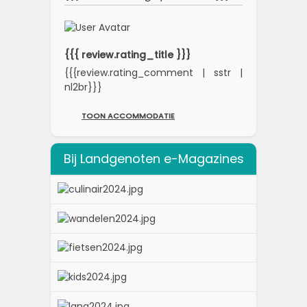
{{{ review.rating_title }}}
{{{review.rating_comment | sstr |
nl2br}}}
TOON ACCOMMODATIE
Bij Landgenoten e-Magazines