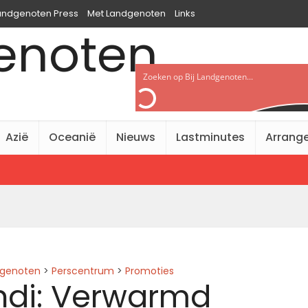
Landgenoten Press
Met Landgenoten
Links
Azië
Oceanië
Nieuws
Lastminutes
Arrang
dgenoten
>
Perscentrum
>
Promoties
ondi: Verwarmd