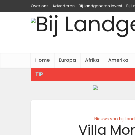
Over ons
Adverteren
Bij Landgenoten Invest
Bij 
Home
Europa
Afrika
Amerika
TIP
Nieuws van bij Lan
Villa M