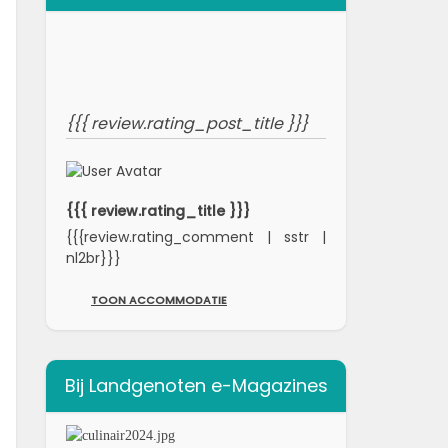
{{{ review.rating_post_title }}}
{{{ review.rating_title }}}
{{{review.rating_comment | sstr |
nl2br}}}
TOON ACCOMMODATIE
Bij Landgenoten e-Magazines