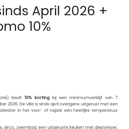
nds April 2026 +
omo 10%
X
Email
WhatsApp
brië) biedt
10% korting
bij een minimumverblijf van 7
 2026. De villa is sinds april overigens uitgerust met een
ater in het voor- of najaar een heerlijke temperatuur
s, airco, zwembad, een uitgeruste keuken met diepvriezer,