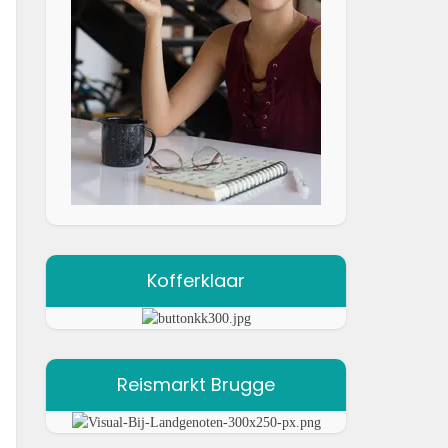
Kofferklaar
Reismarkt Brugge