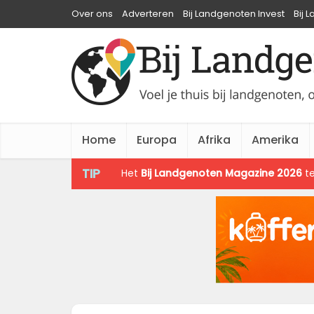
Over ons
Adverteren
Bij Landgenoten Invest
Bij 
Home
Europa
Afrika
Amerika
TIP
Het
Bij Landgenoten Magazine 2026
te