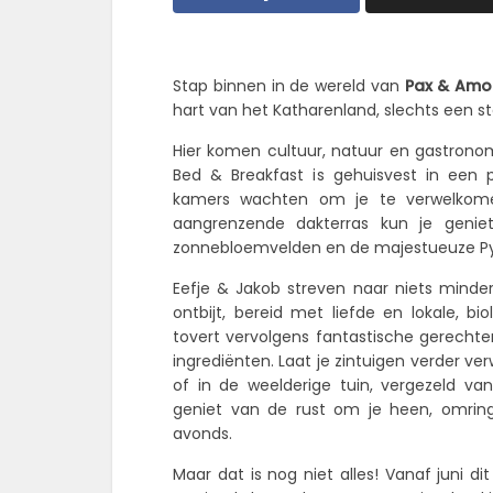
Stap binnen in de wereld van
Pax & Amo
hart van het Katharenland, slechts een s
Hier komen cultuur, natuur en gastrono
Bed & Breakfast is gehuisvest in een 
kamers wachten om je te verwelkomen
aangrenzende dakterras kun je geni
zonnebloemvelden en de majestueuze P
Eefje & Jakob streven naar niets minde
ontbijt, bereid met liefde en lokale, b
tovert vervolgens fantastische gerechten
ingrediënten. Laat je zintuigen verder ve
of in de weelderige tuin, vergezeld va
geniet van de rust om je heen, omrin
avonds.
Maar dat is nog niet alles! Vanaf juni d