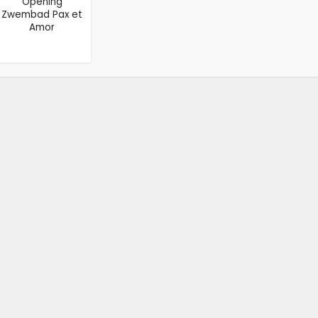
Opening
Zwembad Pax et
Amor