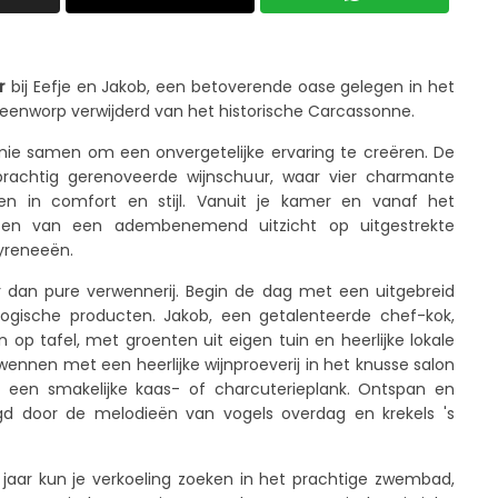
r
bij Eefje en Jakob, een betoverende oase gelegen in het
teenworp verwijderd van het historische Carcassonne.
mie samen om een onvergetelijke ervaring te creëren. De
prachtig gerenoveerde wijnschuur, waar vier charmante
 in comfort en stijl. Vanuit je kamer en vanaf het
eten van een adembenemend uitzicht op uitgestrekte
yreneeën.
r dan pure verwennerij. Begin de dag met een uitgebreid
iologische producten. Jakob, een getalenteerde chef-kok,
 op tafel, met groenten uit eigen tuin en heerlijke lokale
rwennen met een heerlijke wijnproeverij in het knusse salon
n een smakelijke kaas- of charcuterieplank. Ontspan en
gd door de melodieën van vogels overdag en krekels 's
it jaar kun je verkoeling zoeken in het prachtige zwembad,