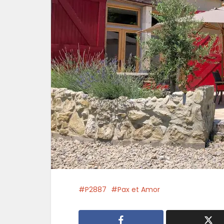
P2887
Pax et Amor