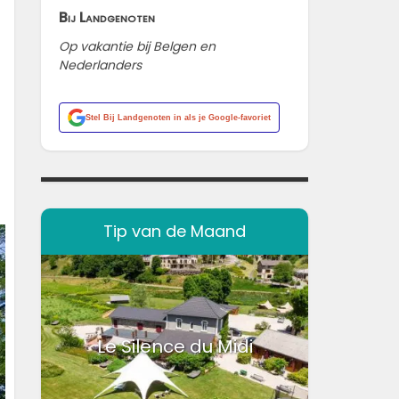
Bij Landgenoten
Op vakantie bij Belgen en
Nederlanders
Stel
Bij Landgenoten
in als je Google-favoriet
Tip van de Maand
Le Silence du Midi