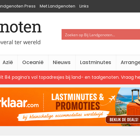
Landgenoten Press
Met Landgenoten
Links
Azië
Oceanië
Nieuws
Lastminutes
Arrang
lt 84 pagina’s vol topadresjes bij land- en taalgenoten. Vraag 