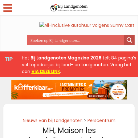
Het
Bij Landgenoten Magazine 2026
telt 84 pagina’s
TIP
vol topadresjes bij land- en taalgenoten. Vraag het
aan
VIA DEZE LINK
.
Nieuws van bij Landgenoten
>
Perscentrum
MH, Maison les