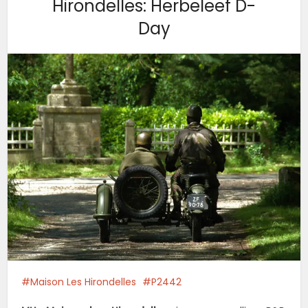
Hirondelles: Herbeleef D-
Day
Maison Les Hirondelles
P2442