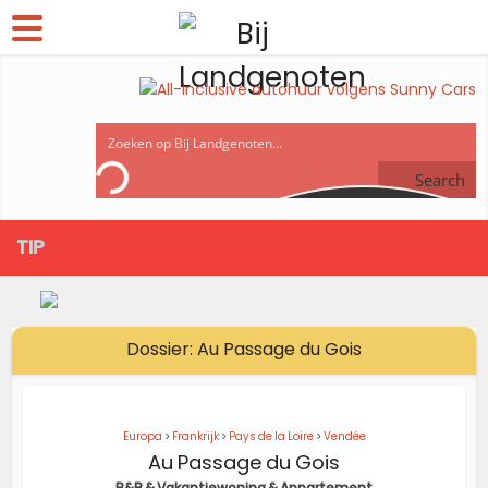
Search
TIP
Dossier: Au Passage du Gois
Europa
>
Frankrijk
>
Pays de la Loire
>
Vendée
Au Passage du Gois
B&B & Vakantiewoning & Appartement