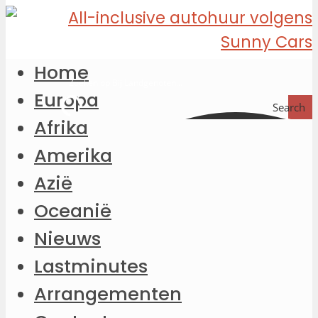
Home
Europa
Search
Afrika
Amerika
Azië
Oceanië
Nieuws
Lastminutes
Arrangementen