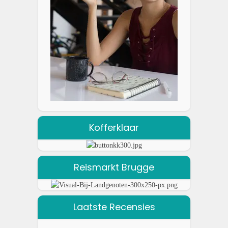
Kofferklaar
Reismarkt Brugge
Laatste Recensies