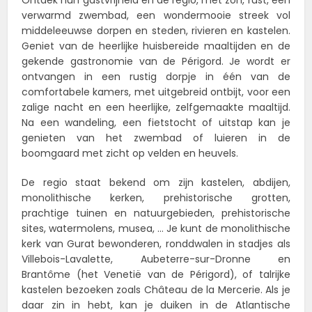
Ontdek hun gastvrijheid en de regio, met zon, rust, een
verwarmd zwembad, een wondermooie streek vol
middeleeuwse dorpen en steden, rivieren en kastelen.
Geniet van de heerlijke huisbereide maaltijden en de
gekende gastronomie van de Périgord. Je wordt er
ontvangen in een rustig dorpje in één van de
comfortabele kamers, met uitgebreid ontbijt, voor een
zalige nacht en een heerlijke, zelfgemaakte maaltijd.
Na een wandeling, een fietstocht of uitstap kan je
genieten van het zwembad of luieren in de
boomgaard met zicht op velden en heuvels.
De regio staat bekend om zijn kastelen, abdijen,
monolithische kerken, prehistorische grotten,
prachtige tuinen en natuurgebieden, prehistorische
sites, watermolens, musea, … Je kunt de monolithische
kerk van Gurat bewonderen, ronddwalen in stadjes als
Villebois-Lavalette, Aubeterre-sur-Dronne en
Brantôme (het Venetië van de Périgord), of talrijke
kastelen bezoeken zoals Château de la Mercerie. Als je
daar zin in hebt, kan je duiken in de Atlantische