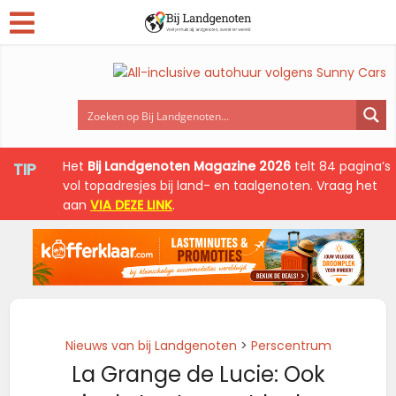
Het
Bij Landgenoten Magazine 2026
telt 84 pagina’s
TIP
vol topadresjes bij land- en taalgenoten. Vraag het
aan
VIA DEZE LINK
.
Nieuws van bij Landgenoten
>
Perscentrum
La Grange de Lucie: Ook