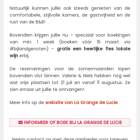
Natuurlijk kunnen jullie ook steeds genieten van de
comfortabele, stijlvolle kamers, de gastvrijheid en de
rust van de B&B!
Bovendien krijgen jullie nu – speciaal voor boekingen
van min. 1 week (boeken vóór 15 maart via
#bijlandgenoten) –
gratis een heerlijke fles lokale
wijn
erbij.
De reserveringen voor de zomermaanden lopen
bovendien vlot binnen. Valerie & Niels hebben nog wel
wat vrije plaatsen tot 21 juli en vanaf 11 augustus. Ze
zien ernaar uit jullie te ontvangen!
Meer info op de
website van La Grange de Lucie
.
INFORMEER OF BOEK BIJ LA GRANGE DE LUCIE
Neem contact op met deze aanbieder voor tarieven