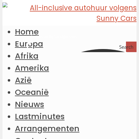
Home
Europa
Search
Afrika
Amerika
Azië
Oceanië
Nieuws
Lastminutes
Arrangementen