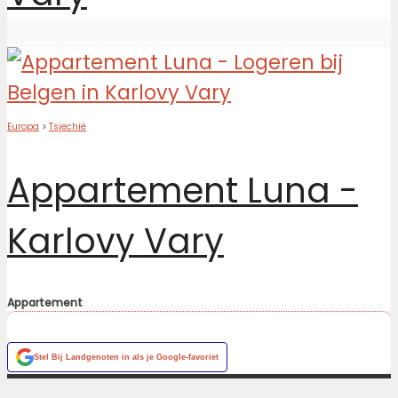
Europa
>
Tsjechië
Appartement Luna -
Karlovy Vary
Appartement
Stel
Bij Landgenoten
in als je Google-favoriet