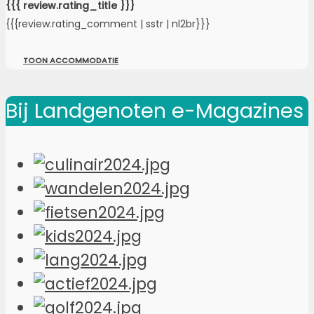
{{{ review.rating_title }}}
{{{review.rating_comment | sstr | nl2br}}}
TOON ACCOMMODATIE
Bij Landgenoten e-Magazines