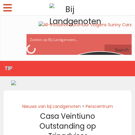
Search
TIP
Nieuws van bij Landgenoten
>
Perscentrum
Casa Veintiuno
Outstanding op