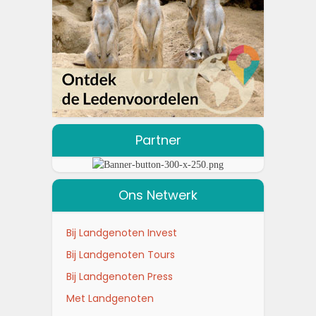
Partner
Ons Netwerk
Bij Landgenoten Invest
Bij Landgenoten Tours
Bij Landgenoten Press
Met Landgenoten